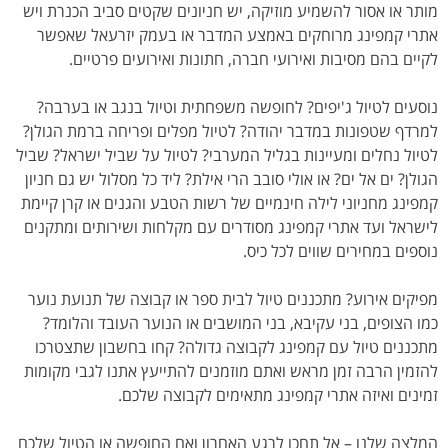
מותר או אסור להשמיע מוזיקה, יש חניונים שקטים סביב הכנרת ויש
אתרי קמפינג מרוחקים באמצע המדבר או בעמק יזרעאל שאפשר
לקיים בהם מסיבות ואירועי חברה, חתונות ואירועים פרטיים.
נוסעים לטיול ג'יפים? לחופשה משפחתית וטיול בנגב או בערבה?
למרדף שטפונות במדבר יהודה? לטיול מפלים ופריחה ברמת הגולן?
לטיול נחלים ומעיינות בגליל המערבי? לטיול על שביל ישראל? שביל
הגולן? ים אל ים? או אולי סובב הרי אילת? ליד כל מסלול יש גם חניון
קמפינג מחניוני לילה חינמיים של רשות הטבע והגנים או קרן קיימת
לישראל ועד אתרי קמפינג מסודרים עם מקלחות ושירותים ומתקנים
נוספים במחירים שווים לכל כיס.
מפיקים אירוע? מתכננים טיול לבית ספר או קבוצה של תנועת נוער
כמו הצופים, בני עקיבא, בני המושבים או הנוער העובד והלומד?
מתכננים טיול עם קמפינג לקבוצה גדולה? קחו בחשבון שתצטרכו
להזמין הרבה זמן מראש ואתם מוזמנים להתייעץ אתנו לגבי מקומות
זמינים ואיזה אתרי קמפינג מתאימים לקבוצה שלכם.
המלצה שלנו – אל תחכו לרגע האחרון ואם החופשה או הטיול שלכם