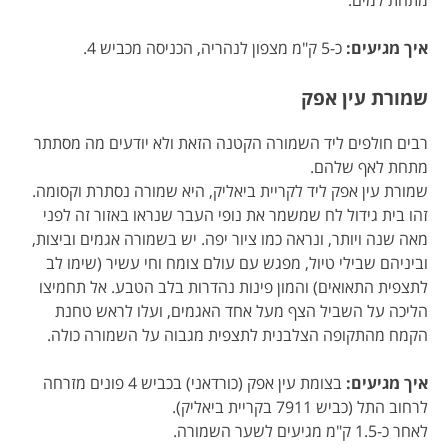
מתחת למים.
איך מגיעים:
כ-5 ק"מ מצפון לנהריה, הכניסה מכביש 4.
שמורת עין אפק
רבים חולפים ליד השמורה הקטנה הזאת ולא יודעים מה מסתתר
מתחת לאף שלהם.
שמורת עין אפק ליד לקריית ביאליק, היא שמורה נסתרת וקסומה.
זהו בית גידול לח שמשמר את נופי העבר שנראו באזור זה לפני
מאה שנה ויותר, ונראה כמו ציור יפה. יש בשמורה אגמים וביצות,
וביניהם שבילי טיול, מפגש עם עולם צומח וחי עשיר (שימו לב
לתצפית התאואים) והמון פינות נהדרות בלב הטבע. אל תחמיצו
הליכה על השביל הצף מעל אחד האגמים, ועלו לראש טחנת
הקמח מהתקופה הצלבנית לתצפית מגבוה על השמורה כולה.
איך מגיעים:
בצומת עין אפק (כורדאני) בכביש 4 פונים מזרחה
לרחוב התל (כביש 7911 בקריית ביאליק).
לאחר כ-1.5 ק"מ מגיעים לשער השמורה.​