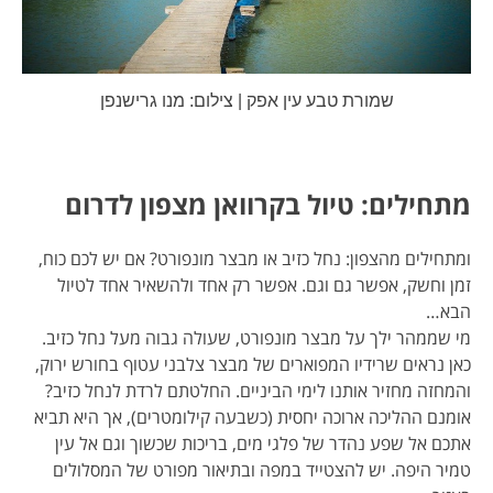
שמורת טבע עין אפק | צילום: מנו גרישנפן
מתחילים: טיול בקרוואן מצפון לדרום
ומתחילים מהצפון: נחל כזיב או מבצר מונפורט? אם יש לכם כוח,
זמן וחשק, אפשר גם וגם. אפשר רק אחד ולהשאיר אחד לטיול
הבא…
מי שממהר ילך על מבצר מונפורט, שעולה גבוה מעל נחל כזיב.
כאן נראים שרידיו המפוארים של מבצר צלבני עטוף בחורש ירוק,
והמחזה מחזיר אותנו לימי הביניים. החלטתם לרדת לנחל כזיב?
אומנם ההליכה ארוכה יחסית (כשבעה קילומטרים), אך היא תביא
אתכם אל שפע נהדר של פלגי מים, בריכות שכשוך וגם אל עין
טמיר היפה. יש להצטייד במפה ובתיאור מפורט של המסלולים