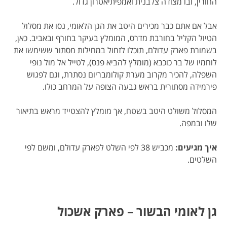
החורין, ובו מצודה צלבנית ואמפיתיאטרון גדול.
אבל אם אתם כבר מכירים היטב את הגן הלאומי, נסו את מסלול
הטיול הקליל בחורבת מדרס, המומלץ בעיקר בחורף ובאביב. כאן,
בשמורת פארק עדולם, תוכלו לזחול במחילות מסתור ששימשו את
לוחמיו של בר כוכבא (מומלץ להביא פנס), לטייל אל מול נופי
השפלה, להכיר מקרוב מערת קולומבריום נסתרת, וגם לפגוש
פירמידה מסתורית בראש גבעה הצופה על המרחב כולו.
המסלול משולט היטב בשטח, אך מומלץ להצטייד מראש בתיאור
שלו ובמפה.
איך מגיעים:
מכביש 38 לפי השלט לפארק עדולם, ומשם לפי
השלטים.
גן לאומי הבשור – פארק אשכול