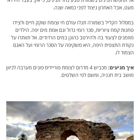
אל תחפשו תנינים בשמורת טבע נחל תנינים, כי אין. בעבר היו לא
מעט, אבל האחרון ניצוד לפני כמאה שנה.
במסלול הקליל בשמורה תגלו עולם חי וצומח שוקק חיים ולצידו
טחנות קמח ציוריות, סכר רומי גדול וגם אמת מים יפה. הילדים
מוזמנים לצעוד בה ולהירטב כהוגן במים הרדודים. אל תוותרו על
נקודת התצפית היפה, היא משקיפה על הסכר הרומי ועל האגם
הצמוד לו.
איך מגיעים:
מכביש 4 מדרום לצומת פוריידיס פונים מערבה לכיוון
מושב בית חנניה, ומשם לפי השלטים.