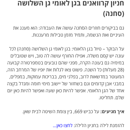
חניון קרוואנים בגן לאומי גן השלושה
(סחנה)
גם בביקורים חוזרים הסחנה עושה את העבודה: הוא מענג את
העיניים ואת הנשמה, ותמיד מזמן טבילות מרעננות.
על הבוקר – טיול בגן הלאומי: בגן לאומי גן השלושה (סחנה) לכל
עונה יש קסם משלה. אפילו החורף עושה לה טוב, ויש שטובלים
במימיה גם בעונה הקרה, מפני שהם נובעים בטמפרטורה קבועה
(28 מעלות) כל השנה. פשוט צאו לגלות את יופיו של המרחב הזה,
המעוטר במדשאות לרוב, בפלגי מים, בבריכות עמוקות, במפלים,
במבני אבן קדומים וגם בשחזור של יישוב מימי חומה ומגדל בקצה
אחד של הגן הלאומי. אפשר להיות כאן שעה ואפשר להיות כאן יום
שלם. תחליטו.
איך מגיעים:
על כביש 669, בין צומת השיטה לבית שאן.
להזמנת לילה בחניון הלילה:
לחצו כאן…