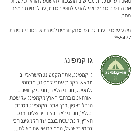
מאיגוד ערים כנרת מבקשים מהציבור להישמע להוראות, לפנות
את החופים כנדרש ולא להגיע לחופי הכנרת, עד לבחינת המצב
מחר.
מידע עדכני יועבר גם בפייסבוק זורמים לכינרת או בכוכבית כינרת
55477*
גו קמפינג
גו קמפינג, אתר הקמפינג הישראלי, בו
תמצאו בקלות אתרי קמפינג, מתחמי
גלמפינג, חניוני הלילה, חניוני קרוואנים
ואורחאנים ברחבי הארץ מקמפינג על שפת
הנחל בצפון, דרך אתרי הקמפינג בכנרת
ובגליל, חניוני לילה באזור ירושלים ומרכז
הארץ, לינת שטח בנגב ועד הקמפינג הכי
דרומי בישראל, הממוקם אי שם באילת...