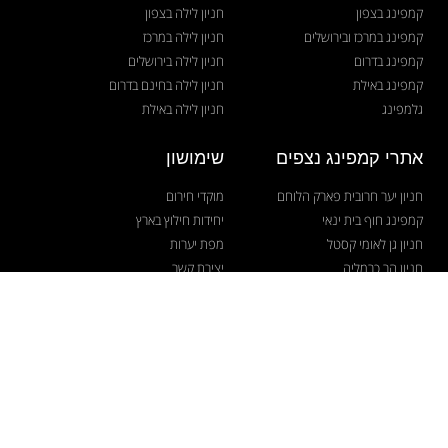
קמפינג בצפון
חניון לילה בצפון
קמפינג במרכז ובירושלים
חניון לילה במרכז
קמפינג בדרום
חניון לילה בירושלים
קמפינג באילת
חניון לילה בחינם בדרום
גלמפינג
חניון לילה באילת
אתרי קמפינג נצפים
שימושון
חניון יער חרובית פארק הלוחם
מוקדי חירום
קמפינג חוף בית ינאי
יחידות חילוץ בארץ
חניון גן לאומי קסטל
מפת יערות
חניון הר כרמליה
יצירת קשר
קמפינג אזימוט
כניסה למפרסמים
מפת אתר
הצהרת נגישות