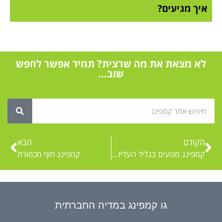
איך מגיעים?
לא מצאת את מה שרצית? תמיד אפשר לחפש
שוב...
הקודם
הבא
קמפינג מטעים בגליל העליון: בקרוב…
קמפינג חוף מכמורת
גו קמפינג במדיה החברתית