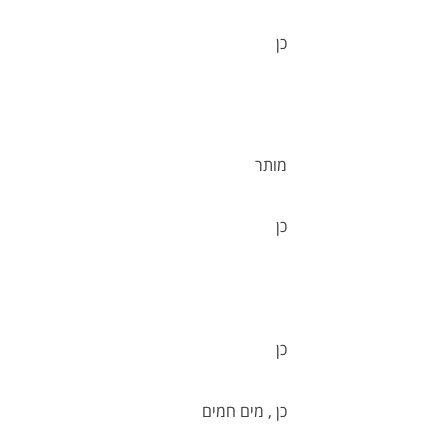
כן
מותר
כן
כן
כן , מים חמים