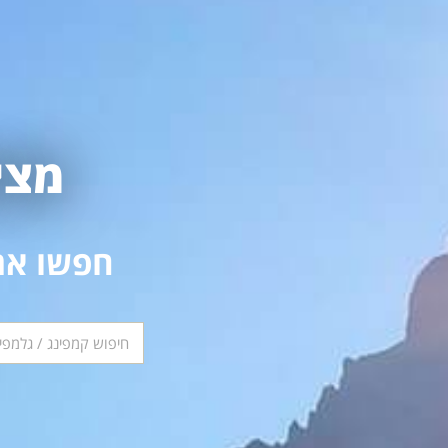
מצי
חפשו את