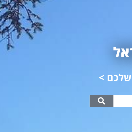
אל
שלכם >