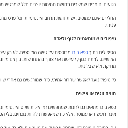
רגועים וחומרים שמשרים תחושת חמימות יוצרים חלל שמרגיש מנו
החללים אינם עמוסים, יש תחושת מרחב ואינטימיות, וכל פרט מרג
פנימי.
טיפולים שמותאמים לגוף ולאדם
הטיפולים בתוך
ספא בובו
מבוססים על גישה הוליסטית. לא רק עיס
האישיים, למתח בגוף, לעייפות או לצורך בהתחדשות. בין אם מדובר 
מדויקת ולא שבלונית.
כל טיפול נועד לאפשר שחרור אמיתי, כזה שמורגשים גם אחרי שיו
חוויה זוגית או אישית
ספא בובו מתאים גם לזוגות שמחפשים זמן איכות שקט ואינטימי וג
אינה רועשת או עמוסה, אלא כזו שמאפשרת להיות נוכחים, בלי הס
זוהי בחירה מצוינת למי שמחפש פינוק עם משמעות ולא רק עוד פעי