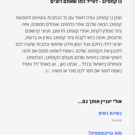
גו קמפינג - לטייל כמו שאתם רוצים
מגזין גו קמפינג עולה לאוויר עם כל הכתבות והטיפים לחופשת
קמפינג הבאה שלכם: אתרי גלמפינג ואוהלים ממוזגים, איזה
ציוד מומלץ לקחת, אתרי קמפינג חדשים, חניוני קרוואנים
מדוגמים, איפה כדאי לקנות ציוד קמפינג בארץ או ברשת,
חניוני לילה בחינם ועוד המון מידע שימושי וכתבות שיעזרו לכם
לתכנון את הקמפינג שלכם. נשמח לשמוע ממכם אם תרצו
לשתף אותנו בחוויות שלכם מעולם הקמפינג, הגלמפינג
והטיולים בישראל ובכלל… אנחנו כאן… או באוהל ליד ותמיד
נשמח לעזור אם חסר לכם סוכר או משהו :-)
אולי יעניין אותך גם...
גופיות נשים
קרא עוד
מזה גניקומסטיה?