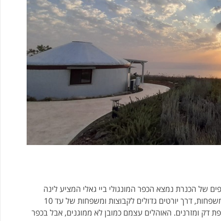
פים של הכנרת נמצא הכפר המונגולי ביי גאלי המציע לינה
באוהלי יורט מונגוליים בגדלים שונים. החל מצימר יורט לזוגות או משפחות, דרך יורטים גדולים לקבוצות ומשפחות של עד 10
מיועד ללינה של עד 35 אורחים על ריצפת דק ומזרנים. האוהלים עצמם כמובן לא ממוגנים, אבל בכפר