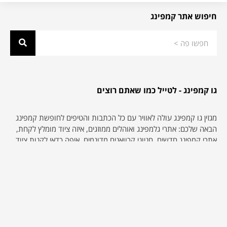
חיפוש אתר קמפינג
גו קמפינג - לטייל כמו שאתם רוצים
מגזין גו קמפינג עולה לאוויר עם כל הכתבות והטיפים לחופשת קמפינג
הבאה שלכם: אתרי גלמפינג ואוהלים ממוזגים, איזה ציוד מומלץ לקחת,
אתרי קמפינג חדשים, חניוני קרוואנים מדוגמים, איפה כדאי לקנות ציוד
קמפינג בארץ או ברשת, חניוני לילה בחינם ועוד המון מידע שימושי
וכתבות שיעזרו לכם לתכנון את הקמפינג שלכם. נשמח לשמוע ממכם
אם תרצו לשתף אותנו בחוויות שלכם מעולם הקמפינג, הגלמפינג
והטיולים בישראל ובכלל… אנחנו כאן… או באוהל ליד ותמיד נשמח לעזור
אם חסר לכם סוכר או משהו :-)