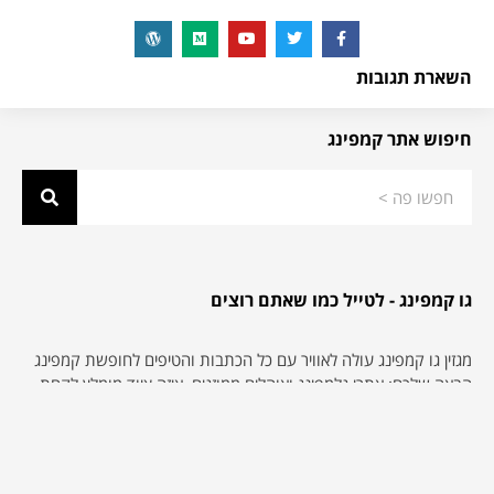
השארת תגובות
חיפוש אתר קמפינג
גו קמפינג - לטייל כמו שאתם רוצים
מגזין גו קמפינג עולה לאוויר עם כל הכתבות והטיפים לחופשת קמפינג
הבאה שלכם: אתרי גלמפינג ואוהלים ממוזגים, איזה ציוד מומלץ לקחת,
אתרי קמפינג חדשים, חניוני קרוואנים מדוגמים, איפה כדאי לקנות ציוד
קמפינג בארץ או ברשת, חניוני לילה בחינם ועוד המון מידע שימושי
וכתבות שיעזרו לכם לתכנון את הקמפינג שלכם. נשמח לשמוע ממכם
אם תרצו לשתף אותנו בחוויות שלכם מעולם הקמפינג, הגלמפינג