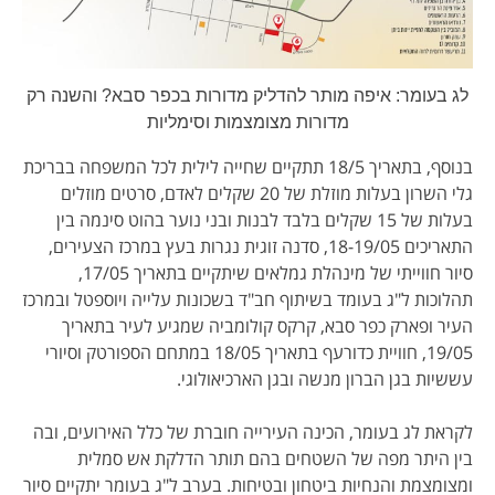
לג בעומר: איפה מותר להדליק מדורות בכפר סבא? והשנה רק
מדורות מצומצמות וסימליות
בנוסף, בתאריך 18/5 תתקיים שחייה לילית לכל המשפחה בבריכת
גלי השרון בעלות מוזלת של 20 שקלים לאדם, סרטים מוזלים
בעלות של 15 שקלים בלבד לבנות ובני נוער בהוט סינמה בין
התאריכים 18-19/05, סדנה זוגית נגרות בעץ במרכז הצעירים,
סיור חווייתי של מינהלת גמלאים שיתקיים בתאריך 17/05,
תהלוכות ל"ג בעומד בשיתוף חב"ד בשכונות עלייה ויוספטל ובמרכז
העיר ופארק כפר סבא, קרקס קולומביה שמגיע לעיר בתאריך
19/05, חוויית כדורעף בתאריך 18/05 במתחם הספורטק וסיורי
עששיות בגן הברון מנשה ובגן הארכיאולוגי.
לקראת לג בעומר, הכינה העירייה חוברת של כלל האירועים, ובה
בין היתר מפה של השטחים בהם תותר הדלקת אש סמלית
ומצומצמת והנחיות ביטחון ובטיחות. בערב ל"ג בעומר יתקיים סיור