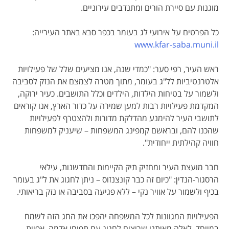
מוגנות עם סיירת הורים ומתנדבים עירוניים.
כל הפרטים על אירועי לג בעומר בכפר סבא באתר העירייה:
www.kfar-saba.muni.il
ראש העיר, רפי סער: "כמדי שנה, אנו מציעים שלל של פעילויות
אלטרנטיביות לל"ג בעומר, מתוך מטרה לצמצם את הנזק לסביבה
ולשמור על בטיחות הילדות, הילדים וכלל התושבים. כעיר ירוקה,
המקדמת פעילויות רבות למען שמירה על כדור הארץ, אנו קוראים
לתושבי העיר להימנע מהדלקת מדורות ולהצטרף לפעילויות
שהכנו להם, ובראשם קמפינג המשפחות – שיעניק למשפחות
חוויה קהילתית ייחודית".
חבר מועצת העיר ומחזיק תיק הקיימות והחדשנות, עילאי
הרסגור-הנדין: "כיום זה כבר קונצנזוס – ניתן לחגוג את ל"ג בעומר
בכיף ולשמור על אוויר נקי – ללא פגיעה בסביבה או נזק בריאותי.
הפעילויות המגוונות לכל המשפחה יהפכו את החג הזה לשמח
במיוחד. לאלה מאיתנו שרוצים לחגוג עם תפוחי אדמה, אפיית