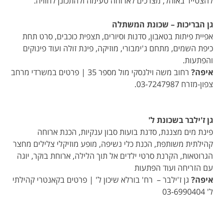
להצטייד באוהל, מצרכים לארוחה טעימה ולהתכונן לחוויה.
גן הבריכות – שכונת המשתלה
אפיית פיתות בטאבון, סדנות וסיורים, תצפית כוכבים, סרט תחת
כיפת השמים, מתחם ג'ימבורי, מוזיקה, פינת זולה ועוד פינוקים
והפתעות.
איפה?
רחוב משה וילנסקי מול מספר 35 | פרטים במשרדי מרחב
צפון-מזרח 03-7247987.
גן ז'ילבר בשכונת ל'
פינת מים מצננת, סדנת בועות סבון ענקיות, הכנת ארוחה
קהילתית משותפת, הכנת כלי נשיפה, מופע מוזיקלי צלילים מחצר
הגרוטאות, הקרנת סרטי ילדים אל תוך הלילה, ארוחת בוקר, יוגה
עם הזריחה ועוד הפתעות
איפה?
גן ז'ילבר – רח' בורלא שיכון ל' | פרטים בקאנטרי קהילתי
ל' 03-6990404