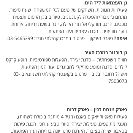
גן העצמאות ליד הים:
פעילויות מגוונות, משחקים של פעם לכל המשפחה, שעת סיפור,
מתחם ג'ימבורי והפעלה לקטנטנים, סיורים בגן הקסום ותצפית
כוכבים, הרכב מוזיקלי אל תוך הלילה, יוגה בשעת זריחה, ארוחת
בוקר חווייתית בהכנה עצמית ועוד הפתעות
איפה?
פארק הירקון | פרטים במרכז קהילתי מגיד: 03-5465399.
גן דובנוב במרכז העיר
חוויה משפחתית – סדנת יצירה, הפעלות ספורטיביות, מופע קרקס
לילדים, סדנה ומופע מוזיקלי למבוגרים ועוד המון הפתעות
איפה? רחוב דובנוב | פרטים בקאנטרי קהילתי חשמונאים 03-
7503073
פארק מנחם בגין – פארק דרום
פעילות סאפ וקייאקים באגם (מגיל 4 מותנה ביכולת לשחות),
מעגל מתופפים, פעילות יצירה, סיורי טבע עירוני, הכנת פיתות
בטאבון, שירה בציבור, הקרנת סרט, יוגה בזריחה ועוד הפתעות.