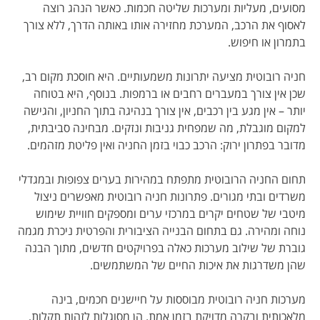
מסועים, מעליות ומערכות שליטה חכמות. כאשר הנהג רוצה
לאסוף את הרכב, המערכת מחזירה אותו באותה הדרך, ללא צורך
בתמרון או חיפוש.
חניה רובוטית מציעה יתרונות משמעותיים. היא חוסכת מקום רב,
שכן אין צורך במעברים רחבים או ברמפות. בנוסף, היא בטוחה
יותר – אין מגע בין רכבים, אין צורך בנהיגה בתוך החניון, והגישה
למקום מוגבלת, מה שמפחית גניבות ונזקים. מבחינה סביבתית,
מדובר בפתרון ירוק: הרכב כבוי בזמן החניה ואין פליטת מזהמים.
תחום החניה הרובוטית מתפתח במהירות בערים צפופות ובמגדלי
משרדים ובתי מגורים. פתרונות חניה רובוטית מאפשרים ניצול
מיטבי של שטחים יקרים במרכזי ערים ומספקים חוויית שימוש
נוחה ומהירה. גם בתחום הבנייה הציבורית והפרטית ניכרת מגמה
גוברת של שילוב מערכות כאלה בפרויקטים חדשים, מתוך הבנה
שהן משדרגות את איכות החיים של המשתמשים.
מערכות חניה רובוטית מבוססות על חיישנים חכמים, בינה
מלאכותית ובקרה מדויקת בזמן אמת. הן מסוגלות לזהות תקלות,