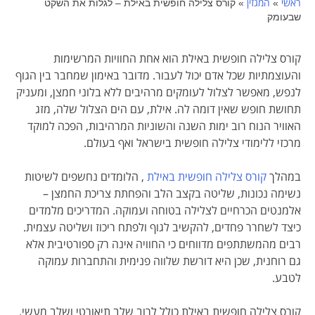
ראשי
המגזין
»
»
קורס צלילה חופשית באילת – לגלות את השקט
שבעומק
קורס צלילה חופשית באילת הוא אחת החוויות המרשימות
והעוצמתיות שכל אדם יכול לעבור. מדובר באימון שמחבר בין הגוף
לנפש, מאפשר לצלול לעומקים מרהיבים ללא בלוני חמצן, ומעניק
תחושת חופש שאין דומה לה. אילת, עם הים הצלול שלה, מזג
האוויר הנוח רוב ימות השנה והשוניות המרהיבות, הפכה למוקד
מרכזי ללימודי צלילה חופשית בישראל ואף בעולם.
במהלך
קורס צלילה חופשית באילת
, הלומדים נחשפים לשיטות
נשימה נכונות, שליטה בקצב הלב והפחתת צריכת החמצן –
אלמנטים הכרחיים לצלילה בטוחה ועמוקה. המדריכים מלמדים
כיצד לשחרר פחדים, להקשיב לגוף ולפתח ריכוז ושליטה עצמית.
רבים מהמשתתפים מדווחים כי החוויה אינה רק ספורטיבית אלא
גם רוחנית, שכן היא דורשת שלווה פנימית והתחברות עמוקה
לטבע.
קורס צלילה חופשית באילת כולל לרוב שלב תיאורטי ושלב מעשי.