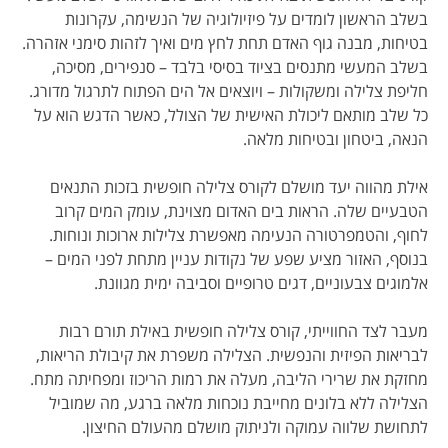
בשלב הראשון לומדים על פיזיולוגיה של הנשימה, עקרונות
בטיחות, מבנה גוף האדם תחת לחץ מים ואיך לזהות סימני אזהרה.
בשלב המעשי מתנסים בציוד בסיסי בלבד – סנפירים, מסיכה,
חליפת צלילה ומשקולות – ויוצאים אל הים הפתוח לתרגול מדורג.
כל שלב מותאם ליכולת האישית של הצולל, כאשר הדגש הוא על
הנאה, ביטחון ובטיחות מלאה.
אילת מהווה יעד מושלם לקורס צלילה חופשית בזכות התנאים
הטבעיים שלה. הראות בים האדום מצוינת, עומק המים קרוב
לחוף, והטמפרטורה הנעימה מאפשרת צלילות ארוכות ונוחות.
בנוסף, האזור מציע שפע של נקודות עניין מתחת לפני המים –
אלמוגים צבעוניים, דגים טרופיים וסביבה ימית מגוונת.
מעבר לצד החווייתי, קורס צלילה חופשית באילת תורם רבות
לבריאות הפיזית והנפשית. הצלילה משפרת את קיבולת הריאות,
מחזקת את שרירי הליבה, מעלה את רמות הריכוז ומפחיתה מתח.
הצלילה ללא בלונים מחייבת נוכחות מלאה ברגע, מה שמוביל
לתחושת שלווה עמוקה ולניתוק מושלם מהעולם החיצון.