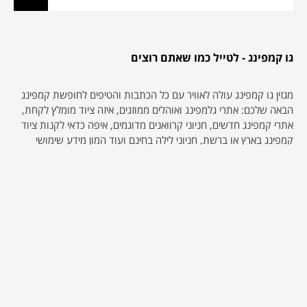
גו קמפינג - לטייל כמו שאתם רוצים
מגזין גו קמפינג עולה לאוויר עם כל הכתבות והטיפים לחופשת קמפינג
הבאה שלכם: אתרי גלמפינג ואוהלים ממוזגים, איזה ציוד מומלץ לקחת,
אתרי קמפינג חדשים, חניוני קרוואנים מדוגמים, איפה כדאי לקנות ציוד
קמפינג בארץ או ברשת, חניוני לילה בחינם ועוד המון מידע שימושי
וכתבות שיעזרו לכם לתכנון את הקמפינג שלכם. נשמח לשמוע ממכם
אם תרצו לשתף אותנו בחוויות שלכם מעולם הקמפינג, הגלמפינג
והטיולים בישראל ובכלל… אנחנו כאן… או באוהל ליד ותמיד נשמח לעזור
אם חסר לכם סוכר או משהו :-)
אולי יעניין אותך גם...
גופיות נשים