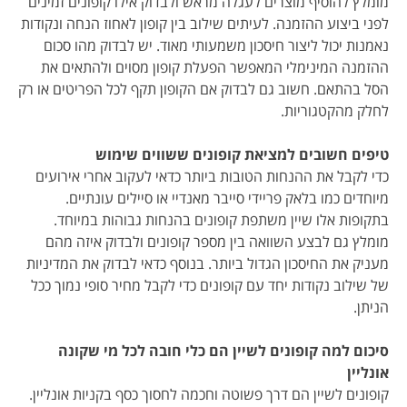
מומלץ להוסיף מוצרים לעגלה מראש ולבדוק אילו קופונים זמינים
לפני ביצוע ההזמנה. לעיתים שילוב בין קופון לאחוז הנחה ונקודות
נאמנות יכול ליצור חיסכון משמעותי מאוד. יש לבדוק מהו סכום
ההזמנה המינימלי המאפשר הפעלת קופון מסוים ולהתאים את
הסל בהתאם. חשוב גם לבדוק אם הקופון תקף לכל הפריטים או רק
לחלק מהקטגוריות.
טיפים חשובים למציאת קופונים ששווים שימוש
כדי לקבל את ההנחות הטובות ביותר כדאי לעקוב אחרי אירועים
מיוחדים כמו בלאק פריידי סייבר מאנדיי או סיילים עונתיים.
בתקופות אלו שיין משתפת קופונים בהנחות גבוהות במיוחד.
מומלץ גם לבצע השוואה בין מספר קופונים ולבדוק איזה מהם
מעניק את החיסכון הגדול ביותר. בנוסף כדאי לבדוק את המדיניות
של שילוב נקודות יחד עם קופונים כדי לקבל מחיר סופי נמוך ככל
הניתן.
סיכום למה קופונים לשיין הם כלי חובה לכל מי שקונה
אונליין
קופונים לשיין הם דרך פשוטה וחכמה לחסוך כסף בקניות אונליין.