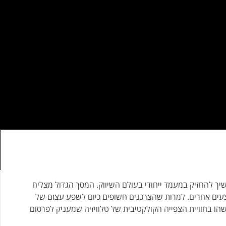
ך להחזיק במעמד ייחודי בעולם השיווק. המסך הגדול מצליח
עים אחרים. למרות שהצרכנים חשופים כיום לשפע עצום של
הו בחוויית הצפייה הקולקטיבית של טלוויזיה שמעניק לפרסום