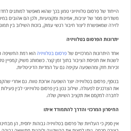
הייחוד של פרסום טלוויזיוני טמון בכך שהוא מאפשר למותגים לחדור 
משדרים מסר של יציבות, אמינות ומקצועיות, ולכן הם אהובים במיו
לזירה שמאפשרת ליצור חיבור רגשי עמוק, בזכות השילוב בין תמונה
יתרונות הפרסום בטלוויזיה
אחד היתרונות המרכזיים של
פרסום בטלוויזיה
הוא רמת החשיפה הרח
לשנות את תפיסת הציבור בתוך זמן קצר. כשמותג משיק קמפיין טלו
זכירות חזק ומהשפעה עקיפה גם על המדיות הדיגיטליות.
בנוסף, פרסום בטלוויזיה יוצר השפעה ארוכת טווח. גם אחרי שהקמ
את הצרכנים לפעולה. שילוב נכון בין פרסום טלוויזיוני לבין פעיל
לחברה למקסם את תקציב השיווק שלה.
החיסרון המרכזי והדרך להתמודד איתו
אין ספק כי העלויות של פרסום בטלוויזיה גבוהות יחסית, הן מבחי
בצורה חכמה, ניתן למצות את ההשקעה וליהנות מתשואה גבוהה במי