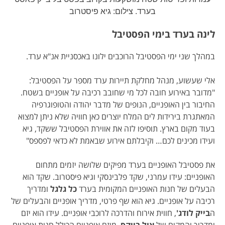
בערד. צילום: גיא פיסטרוב
לינה בערד בימי הפסטיבל
במהלך שני ימי הפסטיבל הרוכבים ילונו באכסניית אנ"א ערד.
אלי שעשוע, מנהל מחלקת תיירות ערד מספר על הפסטיבל:
"מדובר באירוע חובה לכל מי שחובב רכיבה על אופניים בשטח.
החיבור בין האופניים, הנופים של מדבר יהודה והטופוגרפיה
המאתגרת בירידות לים המלח יוצרים כאן חוויה שלא ניתן למצוא
בעוד מקום בארץ. תוסיפו לזה את אווירת הפסטיבל ששקד, גיא
ועידו מכינים לכם… וקיבלתם אירוע שבאמת לא כדאי לפספס"
את פסטיבל האופניים בערד מפיקים שלושה יזמים מתחום
האופניים: עידו עמרני, שקד פלבינסקי וגיא פיסטרוב. שקד הוא
הבעלים של חנות האופניים המקומית בערד
כל גלגל
ומדריך
רכיבה על אופניים. גיא הוא שף פרטי, מדריך אופניים והבעלים של
ה
בייק לודג'
, חווית אירוח והדרכה לרוכבי אופניים. עידו הוא יזם