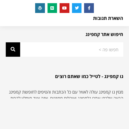
השארת תגובות
חיפוש אתר קמפינג
גו קמפינג - לטייל כמו שאתם רוצים
מגזין גו קמפינג עולה לאוויר עם כל הכתבות והטיפים לחופשת קמפינג
הבאה שלכם: אתרי גלמפינג ואוהלים ממוזגים, איזה ציוד מומלץ לקחת,
אתרי קמפינג חדשים, חניוני קרוואנים מדוגמים, איפה כדאי לקנות ציוד
קמפינג בארץ או ברשת, חניוני לילה בחינם ועוד המון מידע שימושי
וכתבות שיעזרו לכם לתכנון את הקמפינג שלכם. נשמח לשמוע ממכם
אם תרצו לשתף אותנו בחוויות שלכם מעולם הקמפינג, הגלמפינג