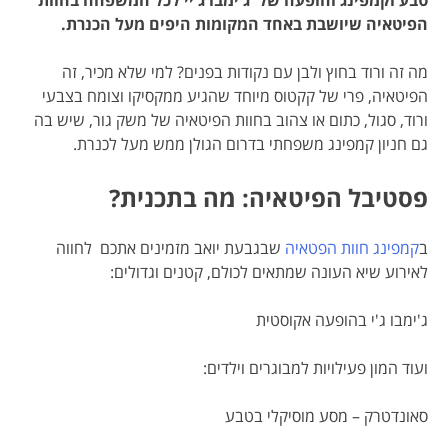
טבע וקמפינג והופעה של ג'ימבו ג'יי
לכל המשפחה בחוות
הפיטאיה שיושבת באחד המקומות היפים מעל הכנרת.
מה זה ורוד בחוץ ולבן עם נקודות בפנים? למי שלא מכיר, זה
הפיטאיה, פרי של קקטוס מיוחד שהגיע ממקסיקו וצומח בצבעי
ורוד, סגול, כתום או צהוב בחוות הפיטאיה של משק גור, שיש בה
גם חניון קמפינג משפחתי בדרום הגולן ממש מעל לכנרת.
פסטיבל הפיטאיה: מה בתכנית?
ב
קמפינג חוות הפטאיה
שבגבעת יואב מזמינים אתכם לחווה
לאירוע שיא העונה שמתאים לכולם, קטנים וגדולים:
ג'ימבו ג'י בהופעה אקוסטית
ועוד המון פעילויות למבוגרים וילדים:
סאונדטרק – מסע מוסיקלי בטבע