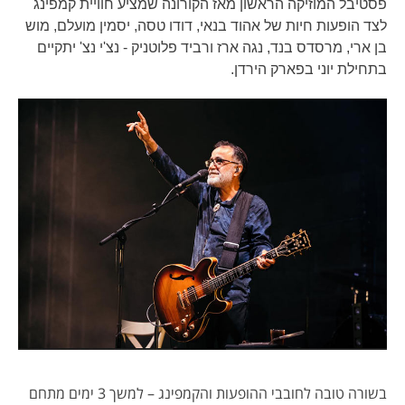
פסטיבל המוזיקה הראשון מאז הקורונה שמציע חוויית קמפינג
לצד הופעות חיות של אהוד בנאי, דודו טסה, יסמין מועלם, מוש
בן ארי, מרסדס בנד, נגה ארז ורביד פלוטניק - נצ'י נצ' יתקיים
בתחילת יוני בפארק הירדן.
בשורה טובה לחובבי ההופעות והקמפינג – למשך 3 ימים מתחם