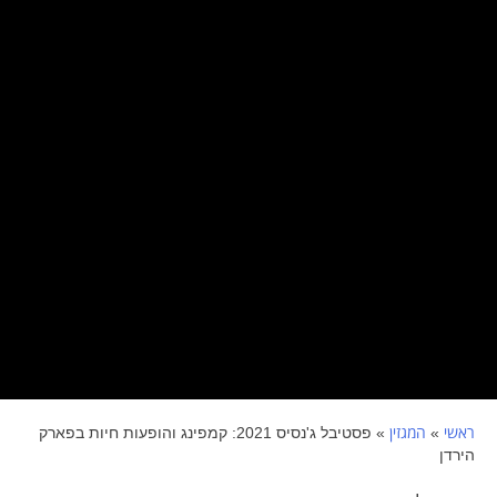
ראשי
המגזין
»
»
פסטיבל ג'נסיס 2021: קמפינג והופעות חיות בפארק
הירדן