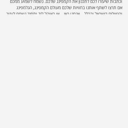
וכתבות שיעזרו לכם לתכנון את הקמפינג שלכם. נשמח לשמוע ממכם
אם תרצו לשתף אותנו בחוויות שלכם מעולם הקמפינג, הגלמפינג
והטיולים בישראל ובכלל… אנחנו כאן… או באוהל ליד ותמיד נשמח לעזור
אם חסר לכם סוכר או משהו :-)
אולי יעניין אותך גם...
גופיות נשים
קרא עוד
מזה גניקומסטיה?
קרא עוד
אפליקציית שעון נוכחות
קרא עוד
לעדכונים שוטפים בפייסבוק >>