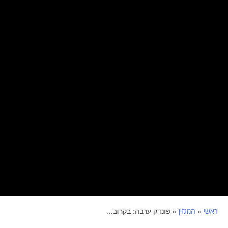
ראשי
המגזין
»
»
פונדק ערבה: בקרוב…