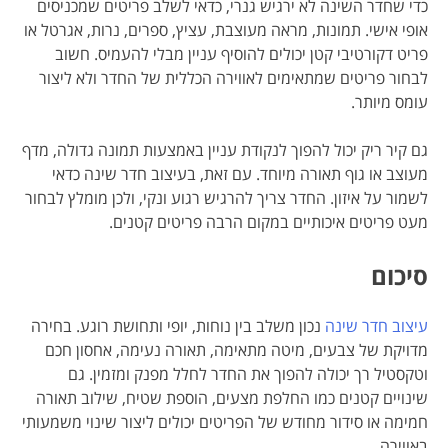
כדי שחדר השינה לא ירגיש גנרי, כדאי לשלב פריטים שמכניסים
אופי אישי. תמונות, מראה מעוצבת, עציץ, ספרים, נרות, אגרטל או
פריט דקורטיבי קטן יכולים להוסיף עניין מבלי להעמיס. חשוב
לבחור פריטים שמתאימים לאווירה הכללית של החדר ולא ליצור
עומס מיותר.
גם קיר ריק יכול להפוך לנקודת עניין באמצעות תמונה גדולה, מדף
מעוצב או גוף תאורה מיוחד. עם זאת, בעיצוב חדר שינה כדאי
לשמור על איזון. החדר צריך להרגיש רגוע ונקי, ולכן מומלץ לבחור
מעט פריטים איכותיים במקום הרבה פריטים קטנים.
סיכום
עיצוב חדר שינה
נכון משלב בין נוחות, יופי ותחושת רוגע. בחירה
מדויקת של צבעים, מיטה מתאימה, תאורה נעימה, אחסון חכם
וטקסטיל רך יכולה להפוך את החדר לחלל מפנק ומזמין. גם
שינויים קטנים כמו החלפת מצעים, הוספת שטיח, שילוב תאורה
חמימה או סידור מחודש של הפריטים יכולים ליצור שינוי משמעותי
באווירה.