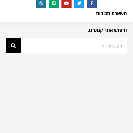
השארת תגובות
חיפוש אתר קמפינג
גו קמפינג - לטייל כמו שאתם רוצים
מגזין גו קמפינג עולה לאוויר עם כל הכתבות והטיפים לחופשת קמפינג
הבאה שלכם: אתרי גלמפינג ואוהלים ממוזגים, איזה ציוד מומלץ לקחת,
אתרי קמפינג חדשים, חניוני קרוואנים מדוגמים, איפה כדאי לקנות ציוד
קמפינג בארץ או ברשת, חניוני לילה בחינם ועוד המון מידע שימושי
וכתבות שיעזרו לכם לתכנון את הקמפינג שלכם. נשמח לשמוע ממכם
אם תרצו לשתף אותנו בחוויות שלכם מעולם הקמפינג, הגלמפינג
והטיולים בישראל ובכלל… אנחנו כאן… או באוהל ליד ותמיד נשמח לעזור