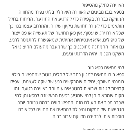
האווירה כחלק מהטיפול
בספא בובו מבינים שהאווירה היא חלק בלתי נפרד מהחוויה.
המוזיקה נבחרת בקפידה כדי להרגיע את התודעה, הריחות בחלל
מותאמים כדי לעורר תחושת ניקיון ושלווה, והמרחב עצמו בנוי כך
שכל אורח ירגיש עטוף. אין כאן תחושה של תעשייה או פס ייצור
של טיפולים, אלא אינטימיות אמיתית שמאפשרת להתמסר לרגע.
גם אזורי ההמתנה מתוכננים כך שהמעבר מהעולם החיצוני אל
השקט הפנימי יהיה הדרגתי ונעים.
למי מתאים ספא בובו
ספא בובו מתאים למגוון רחב של קהלים. זוגות שמחפשים בילוי
רומנטי משותף, יחידים שמבקשים רגע של שקט לעצמם, ואפילו
קבוצות קטנות שרוצות לחגוג אירוע מיוחד באווירה רגועה. זהו
מקום שמתאים הן למי שמגיע בפעם הראשונה לספא והן למי
שכבר מכיר את העולם הזה ומחפש חוויה ברמה גבוהה יותר.
הגמישות של המקום והיכולת להתאים את החוויה לכל אורח
הופכות אותו לבחירה מדויקת עבור רבים.