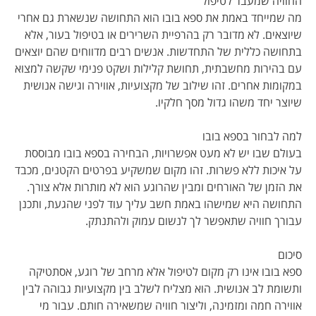
החוויה שמעבר לטיפול
מה שמייחד באמת את ספא בובו הוא התחושה שנשארת גם אחרי
שיוצאים. לא מדובר רק בהרפיית השרירים או בטיפול בעור, אלא
בתחושה כללית של התחדשות. אנשים רבים מדווחים שהם יוצאים
עם בהירות מחשבתית, תחושת קלילות ושקט פנימי שקשה למצוא
במקומות אחרים. זהו שילוב של מקצועיות, אווירה וגישה אנושית
שיוצר יחד משהו גדול מסך חלקיו.
למה לבחור בספא בובו
בעולם שבו יש לא מעט אפשרויות, הבחירה בספא בובו מבוססת
על איכות ללא פשרות. זהו מקום שמשקיע בפרטים הקטנים, מכבד
את הזמן של האורחים ומבין שהרוגע הוא לא מותרות אלא צורך.
התחושה היא שמישהו באמת חשב עליך עוד לפני שהגעת, ותכנן
עבורך חוויה שתאפשר לך לנשום עמוק ולהתנתק.
סיכום
ספא בובו אינו רק מקום לטיפול אלא מרחב של רוגע, אסתטיקה
ותשומת לב אנושית. הוא מצליח לשלב בין מקצועיות גבוהה לבין
אווירה חמה ומזמינה, וליצור חוויה שמשאירה חותם. עבור מי