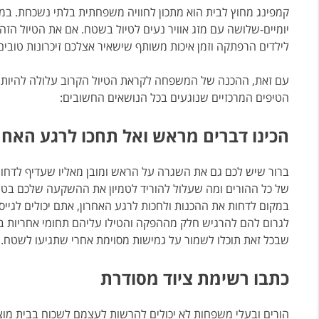
קמפינג מחוץ לבית הוא מתכון לחוויה משפחתית בלתי נשכחת. במד
יומיים-שלושה עם מזג אוויר נעים לטיול בשטח. אם את הטיול ה
לילדים הרפתקה וזמן איכות משותף שישאיר אצלכם זיכרונות טובים 
עם זאת, ההכנה של המשפחה לקראת הטיול הקרוב עלולה להיות 
הטיפים המרכזיים שנוגעים בכל הנושאים החשובים:
הכינו דברים מראש ואל תחכו לרגע האחר
ברור שיש לכם גם את השגרה על הראש ומובן מאליו שעדיף לדחות 
של כל ההורים ומה שעלול להוריד לטמיון את ההשקעה שלכם בטיו
במקום לדחות את ההכנות ולחכות לרגע האחרון, אתם יכולים לגיי
לגרום להם להרגיש חלק מההפקה והטילו עליהם תחומי אחריות בהתא
שבכל זאת תוכלו לשמור על גמישות מסוימת אחרי שתגיעו לשטח.
כתבו רשימת ציוד מסודרת
הורים ובעלי משפחות לא יכולים להרשות לעצמם לשכוח בבית מוצרי 