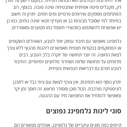
אחד היתרונות הבולטים הוא הנוחות הפיזית. במקום לישון על מזרן
דק, מקבלים מיטה אמיתית שמבטיחה שינה טובה. בנוסף, רוב
המתחמים מספקים שירותים פרטיים ומים חמים. יתרון זה חשוב
במיוחד למי שסובל מבעיות גב או מעדיף תנאי שינה נוחים. כמו כן
יש אפשרות להשתמש במכשירי חשמל כמו מטענים ומאווררים.
גלמפינג מאפשר גם חיבור עמוק יותר לטבע. האוהלים השקופים
או הממוקמים בנקודות תצפית מאפשרים ליהנות מהנוף ללא צורך
לצאת החוצה. זה יוצר תחושה של יוקרה בלב הטבע. רבים
מדווחים על תחושת שלווה ושחרור מלחצים יומיומיים. החיבור
לטבע תורם גם לבריאות הנפשית והפיזית.
יתרון נוסף הוא הזמינות. אין צורף לצאת עם ציוד כבד או לתכנן
לוגיסטיקה מורכבת. הכול מוכן ומסודר מראש. זה חוסך זמן יקר
ומאפשר להתחיל את החופשה מיד עם ההגעה.
סוגי לינות גלמפינג נפוצים
קיימים כמה סוגים עיקריים של גלמפינג. אוהלים מפוארים הם