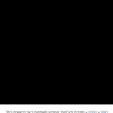
ראשי
המגזין
»
»
מסיבת פיג׳מות: קמפינג משפחות ביער בראשית בתל