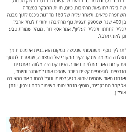
"מדובר בעבודה מורכבת מאוד שנעשתה במרכז המצוק הגבוה,
שהובילה לתוצאות מרהיבות. כיום, חווית המבקר במצודה
השתפרה פלאים, ולאחר עליה של 160 מדרגות ניכנס לתוך מבנה
בן 400 שנה שמספק תצפית נוף מרהיבה וייחודית לנחל ארבל,
לגליל התחתון ולגליל העליון", אמר אסף דורי, מנהל שמורת טבע
וגן לאומי ארבל.
"תהליך נוסף ומשמעותי שנעשה במקום הוא בניית אלמנט תומך
מפלדה המדמה את קו הקיר המקורי של המצודה, שמטרתו לתמוך
את קירות האבן התלויים באוויר. הפרויקט היה מלווה באתגרים
הנדסיים ולוגיסטיים קשים ביותר שהפכו אותו למאתגר ומיוחד,
ואנחנו מאוד שמחים שהוא הגיע לסיומו ונוכל להחזיר את המצודה
אל קהל המבקרים", הוסיף מנהל צוותי השימור במחוז צפון, יונתן
אורלין.