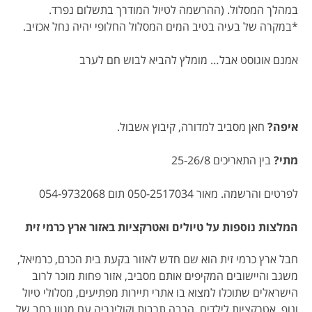
במהלך המסלול. (ההרשמה לטיול המודרך בתשלום נפרד.
*במקרה של בעיה בטיב המים המסלול החלופי יהיה נחל אכזיב.
אמנם אוגוסט אבל… מומלץ להביא לבוש חם לערב
איפה?
חאן מסביב למדורה, קיבוץ אשבול.
מתי?
בין התאריכים 25-26/8
לפרטים והרשמה. מאור 050-2517034 תום 054-9732068
המלצות נוספות על טיולים ואטרקציות באזור ארץ כרמי זית
חבל ארץ כרמי זית הוא שם חדש לאזור בקעת בית הכרם, כרמיאל,
משגב והיישובים המקיפים אותם מסביב, אזור פחות מוכר לרוב
הישראלים שתוכלו למצוא בו אתרי תיירות מפתיעים, מסלולי טיול
ונוף, אטרקציות לילדים, הרבה תרבות וקולינריה עם מגוון רחב של