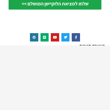
השארת תגובות
חיפוש אתר קמפינג
גו קמפינג - לטייל כמו שאתם רוצים
מגזין גו קמפינג עולה לאוויר עם כל הכתבות והטיפים לחופשת קמפינג