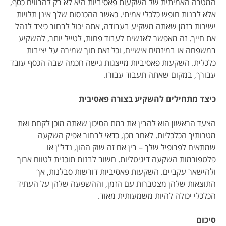
המטרה האמיתית של השקעות פאסיביות היא לא רק להרוויח כסף,
אלא לבנות חופש כלכלי אמיתי. כאשר ההכנסות שלך אינן תלויות
ישירות בזמן שאתה משקיע בעבודה, אתה יכול לבחור כיצד לנהל
את חייך. זה מאפשר לאנשים לעבוד פחות, לטייל יותר, להשקיע
במשפחה או במיזמים אישיים, וכל זאת תוך שמירה על יציבות
כלכלית. השקעות פאסיביות מייצגות גישה חכמה שבה הכסף עובד
עבורך, במקום שאתה תעבוד עבורו.
כיצד מתחילים להשקיע בצורה פאסיבית
הצעד הראשון הוא להבין את רמת הסיכון שאתה מוכן לקחת ואת
מטרותיך הכלכליות. לאחר מכן, כדאי לבחור אפיק השקעה
שמתאים לפרופיל שלך – בין אם זה שוק ההון, נדל"ן או
פלטפורמות השקעה דיגיטליות. חשוב לבנות תוכנית לטווח ארוך
ולהישאר עקביים. השקעות פאסיביות דורשות סבלנות, אך
התוצאות שלהן מצטברות עם הזמן, וההשפעה שלהן על העתיד
הכלכלי יכולה להיות משמעותית מאוד.
סיכום