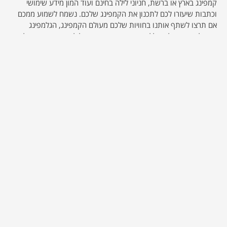
קמפינג בארץ או ברשת, חניוני לילה בחינם ועוד המון מידע שימושי
וכתבות שיעזרו לכם לתכנון את הקמפינג שלכם. נשמח לשמוע ממכם
אם תרצו לשתף אותנו בחוויות שלכם מעולם הקמפינג, הגלמפינג
והטיולים בישראל ובכלל… אנחנו כאן… או באוהל ליד ותמיד נשמח לעזור
אם חסר לכם סוכר או משהו :-)
אולי יעניין אותך גם...
גופיות נשים
קרא עוד
מזה גניקומסטיה?
קרא עוד
אפליקציית שעון נוכחות
קרא עוד