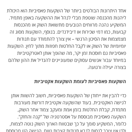
אחד היתרונות הבולטים ביותר של השקעות פאסיביות הוא היכולת
ליהנות מהכנסה שוטפת מבלי לנהל את ההשקעה באופן מתמיד.
המשקיע נהנה מרווחים הנובעים מתשואת השוק או מהכנסות
קבועות, כמו דמי שכירות או דיבידנדים. בנוסף, השקעות מסוג זה
מצמצמות את הסיכון הרגשי – אין צורך להתמודד עם תנודות
יומיומיות של השוק או לקבל החלטות חפוזות מתוך לחץ. השקעות
פאסיביות גם חוסכות זמן יקר, מה שהופך אותן לאטרקטיביות
במיוחד עבור אנשים עסוקים שמעוניינים להגדיל את ההון שלהם
בצורה יעילה ורגועה.
השקעות פאסיביות לעומת השקעות אקטיביות
כדי להבין את ייחודן של השקעות פאסיביות, חשוב להשוות אותן
לגישה האקטיבית. בעוד שהשקעה אקטיבית דורשת מעורבות
מתמדת, קבלת החלטות בזמן אמת ומעקב צמוד אחר השוק,
השקעה פאסיבית מבוססת על אסטרטגיה של "קנה והחזק".
כלומר, המשקיע סומך על כך שבטווח הארוך השוק נוטה לצמוח,
ולכן אין צורך לנסות לנבא תנודות קצרות טווח. הגישה הזו מבוססת