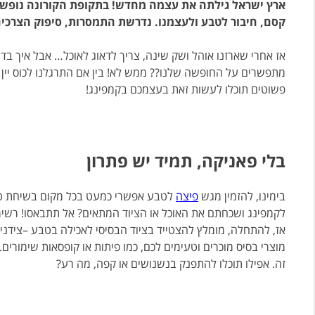
ארץ ישראל גילתה את עצמה מחדש! בתקופת הקורונה נופשים
קסם, חיבור לטבע ולעצמנו. נדרשת התמסרות, סיפוק הצרכים
אז אחרי שארזנו אוהל ושק שינה, צריך לדאוג לאוכל… אבל איך בד
מתפשרים על החופשה שלנו?? ממש לא! בין אם התרגלנו לכוס יין
פשוטים תוכלו לעשות זאת בעצמכם בקמפינג!
בלי פאניקה, תמיד יש פתרון
בימינו, להזמין מגש
פיצה
לטבע אפשרי כמעט בכל מקום בשיחת טלפו
לקמפינג ושכחתם את האוכל או הציוד המתאים? אל תתבאסו! רשימ
אז, להתחלה, מומלץ להצטייד בציוד הבסיסי לאכילה בטבע –צידנית,
מוצרי בסיס מוכרים וטעימים לכם, כמו פיתות או קופסאות שימורים
זה. אפילו תוכלו להתפנק בנשנושים או קפה, מה רע?