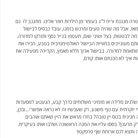
 מנגנת וריח ל"ג בעומר מן הילדות חוזר אלינו. מתגנב לו גם
אז, אבל מה שהיה טעים ומרגש בזמנו, עובד כבסיס לבישול
ה לבטטות, בצל ושיני שום, תעטפו בנייר כסף ותזרקו למדורה.
ם מעוניינים בחוויית הבישול האולטימטיבית בטבע, הכירו את
מותאמת למדורה. בבישול ארוך וללא מאמץ, הקדירה מפעילה את
 איך לא הכנתם אותו קודם.
שלנים מלידה או מזמיני משלוחים כדרך קבע, הגעגוע למסעדות
ף יוקרתית עם נוף משגע, רק שעכשיו זה לא נראה אפשרי…ובכן,
חגיגית בכוס יין טובה? בחרו מראש את היין שאתם אוהבים
רק מרענן? בססו עליו את המנה הראשונה ושלבו אותו בעיקרית.
ה ותצא לכם ארוחת שף פרפקטו!