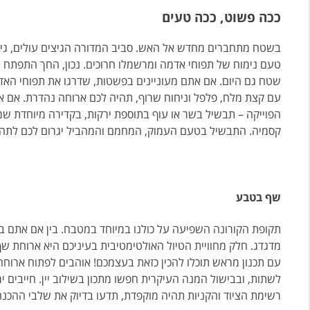
ככה פשוט, ככה טעים
בשטח מתחברים מחדש אל האש. סביב המדורה הגיצים עולים, גיטרה
טעם נימוח של תפוחי אדמה ומרשמלו חרוכים. נכון, החך התפתח מ
שטח גם היום. אם אתם מעוניינים בפשטות, שדרגו את תפוחי האדמ
עם קצת מלח, פלפל וניחוח שרוף, תהיה לכם ארוחה נהדרת. אם את
הפוייקה – תבשיל בשר או עוף בתוספת ירקות, בקדירה מיוחדת ש
קסמיה. התבשיל בטעם העמוק, המחמם והמהביל יגרום לכם לתהות
שף בטבע
תקופת הקורונה השפיעה על כולנו במיוחד במטבח. בין אם אתם ב
מדגדג. חלק מחוויית הטיול האולטימטיבית בעיניכם היא ארוחת ש
עם תכנון מראש תוכלו להכין כזאת בעצמכם! אוהבים לפתוח ארוחה 
לשתות, ובבישול המנה העיקרית חפשו מתכון בשילוב יין. חייבים י
רשימת הציוד והקניות תהיה מוקפדת, תדעו בדיוק את שלבי ההכנ