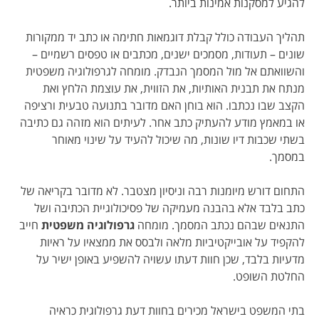
להגיע למסקנות אמינות ביותר.
תהליך העבודה כולל קבלת דוגמאות חתימה או כתב יד ממקורות
שונים – תעודות, מסמכים ישנים, מכתבים או טפסים רשמיים –
והשוואתם אל מול המסמך הנבדק. מומחה לגרפולוגיה משפטית
מנתח את תבנית האותיות, את הזווית, את עוצמת הלחץ ואת
הקצב שבו נכתבו. הוא בוחן האם מדובר בתנועה טבעית ורציפה
או במאמץ מודע להעתיק כתב אחר. לעיתים הוא מזהה גם כתיבה
בשתי שכבות דיו שונות, מה שיכול להעיד על שינוי מאוחר
במסמך.
התחום דורש מיומנות רבה וניסיון מצטבר. לא מדובר בקריאה של
כתב בלבד אלא בהבנה מעמיקה של פסיכולוגיית הכתיבה ושל
התנאים שבהם נכתב המסמך. מומחה
גרפולוגיה משפטית
חייב
להקפיד על אובייקטיביות מלאה ולבסס את ממצאיו על ראיות
מדעיות בלבד, שכן חוות דעתו עשויה להשפיע באופן ישיר על
החלטת השופט.
בתי המשפט בישראל מכירים בחוות דעת גרפולוגית כראיה