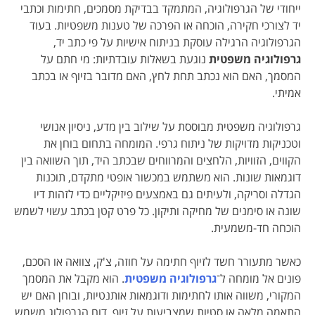
ייחודי של הגרפולוגיה, המתמקד בבדיקת מסמכים, חתימות וכתבי
יד לצורכי חקירה, הוכחה או הפרכה של טענות משפטיות. בעוד
הגרפולוגיה הרגילה עוסקת בניתוח אישיות על פי כתב יד,
גרפולוגיה משפטית
נוגעת בשאלות עובדתיות: מי חתם על
המסמך, האם הוא נכתב תחת לחץ, האם מדובר בזיוף או בכתב
אמיתי.
גרפולוגיה משפטית מבוססת על שילוב בין מדע, ניסיון אנושי
וטכניקות מדויקות של ניתוח גרפי. המומחה בתחום בוחן את
הקווים, הזוויות, הלחצים והמרווחים שבכתב היד, תוך השוואה בין
דוגמאות שונות. הוא משתמש במכשור אופטי מתקדם, תוכנות
הגדלה וסריקה, ולעיתים גם באמצעים פיזיקליים כדי לזהות דיו
שונה או סימנים של מחיקה ותיקון. כל פרט קטן בכתב עשוי לשמש
הוכחה חד-משמעית.
כאשר מתעורר חשד לזיוף חתימה על חוזה, צ'ק, צוואה או הסכם,
פונים אל מומחה ל־
גרפולוגיה משפטית
. הוא מקבל את המסמך
המקורי, משווה אותו לחתימות ודוגמאות אותנטיות, ובוחן האם יש
התאמה מלאה או סטיות שמצביעות על זיוף. דוח הגרפולוג משמש