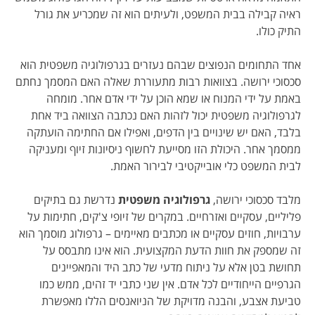
ראיה קבילה בבית המשפט, ולעיתים הוא זה שמכריע את גורל
התיק כולו.
אחד התחומים הנפוצים שבהם נעזרים בגרפולוגיה משפטית הוא
סכסוכי ירושה. בצוואות רבות מתעוררת שאלה האם המסמך נחתם
באמת על ידי המנוח או שמא הוכן על ידי אדם אחר. מומחה
לגרפולוגיה משפטית יכול לזהות האם נכתבה הצוואה ביד אחת
בלבד, האם יש שינויים בין הדפים, ואפילו אם החתימה הועתקה
ממסמך אחר. היכולת הזו מסייעת לחשוף ניסיונות זיוף ומעניקה
לבית המשפט כלי אובייקטיבי לבירור האמת.
מלבד סכסוכי ירושה,
גרפולוגיה משפטית
נדרשת גם בתיקים
פליליים, עסקיים ואזרחיים. במקרים של זיופי צ'קים, חתימות על
ערבויות, חוזים עסקיים או מכתבים מאיימים – גרפולוג מוסמך הוא
זה שמספק את חוות הדעת המקצועית. הוא אינו מתבסס על
תחושת בטן אלא על ניתוח מדעי של כתב היד והמאפיינים
הגרפיים הייחודיים לכל אדם. אין שני כתבי יד זהים, ממש כמו
טביעת אצבע, והבנה מדויקת של הניואנסים הללו מאפשרת