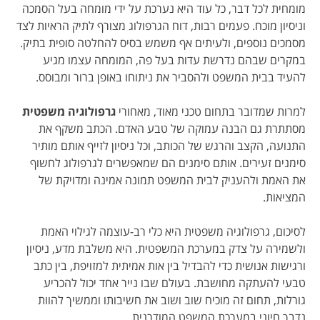
מומחית לכל דבר, כל עוד היא נערכת על ידי מומחה בעל הסמכה
וניסיון מוכח. פעמים רבות, דוח הגרפולוג מצורף לתיק הראיות לצד
מסמכים נוספים, ולעיתים אף משמש בסיס להחלטה סופית בתיק.
במקרים שבהם נדרשת עדות בעל פה, המומחה עצמו מגיע
להעיד בבית המשפט ולהסביר את ניתוחו באופן ברור ומבוסס.
למרות שמדובר בתחום טכני מאוד, מאחורי
גרפולוגיה משפטית
מסתתרת גם הבנה עמוקה של טבע האדם. הכתב משקף את
התנועה, הקצב והרגש של הכותב, וכל ניסיון לזייף אותם מותיר
סימנים זעירים. אותם סימנים הם שמאפשרים לגרפולוג לחשוף
את האמת ולהעניק לבית המשפט תמונה אמינה ומדויקת של
המציאות.
לסיכום, גרפולוגיה משפטית היא כלי רב-עוצמה לגילוי האמת
ולשמירה על צדק במערכת המשפטית. היא משלבת מדע, ניסיון
ורגישות אנושית כדי להבדיל בין אות אמיתית למזויפת, בין כתב
טבעי להעתקה מחושבת. בעולם שבו נייר אחד יכול להכריע
גורלות, תחום זה מוכיח שוב ושוב את חשיבותו וממשיך להוות
נדבך חיוני במערכת המשפט המודרנית.