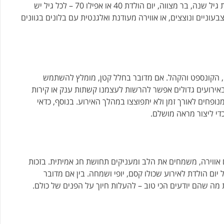
מהפן האסתטי והאלגנטי. בלונים ליום הולדת יכולים לשמש לחגיגת גיל שנה, בר מצווה, יום הולדת 40 או אפילו 70 – לכל גיל יש
בעוניים ונוצצים, או אווירה מעודנת ואלגנטית עם בלונים בגוונים
ם, הקונספט והקהל. אם מדובר בחלל קטן, מומלץ להשתמש
. באירועים גדולים אפשר להרשות לעצמנו קשתות ענק או קירות
נופחים לאורך זמן ולא יתפוצצו במהלך האירוע. בנוסף, כדאי
די ליצור מראה מושלם.
 אווירה, משמחים את הלב ומעניקים תחושת חג אמיתית. בזכות
יום הולדת לאירוע שכולו קסם, יופי ושמחה. בין אם מדובר
מה שהם יודעים הכי טוב – להעלות חיוך על הפנים של כולם.