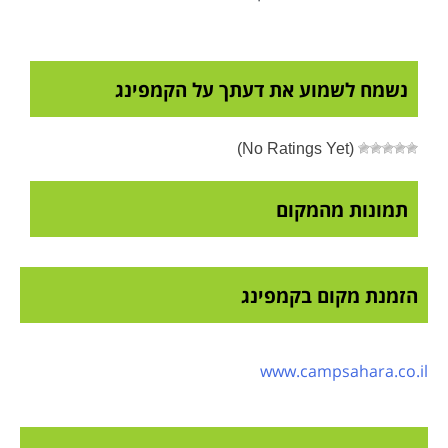
נשמח לשמוע את דעתך על הקמפינג
(No Ratings Yet)
תמונות מהמקום
הזמנת מקום בקמפינג
www.campsahara.co.il