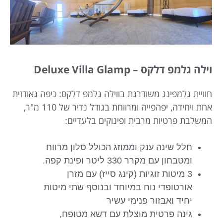
וילה גלמפ דלקס – Deluxe Villa Glamp
חוויית גלמפינג משודרגת בווילה גלמפ דלקס: כיפה גאודזית
אחת ויחידה, יפהפייה ומרווחת בגודל נדיר של 110 מ"ר,
המשלבת פרטיות מרבית ופינוקים בלעדיים:
חלל שינה ענק וממוזג הכולל סלון מרווח
ומטבחון עם מקרר 330 ליטר ופינת קפה.
3 מיטות זוגיות (קינג סייז) עם מזרן
אורטופדי נוח במיוחד ובנוסף שתי מיטות
יחיד ואבזור פנימי עשיר
גינה פרטית מוצלת עם דשא מטופח,