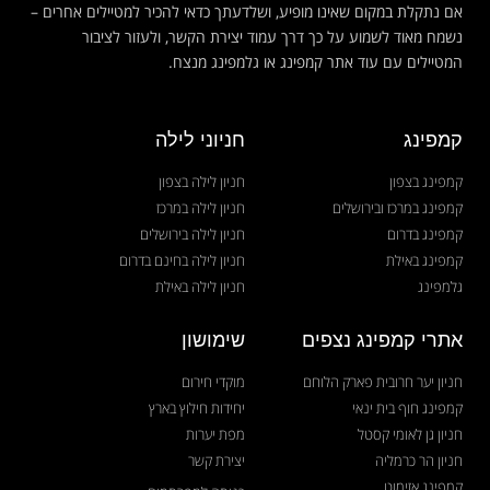
אם נתקלת במקום שאינו מופיע, ושלדעתך כדאי להכיר למטיילים אחרים –
נשמח מאוד לשמוע על כך דרך עמוד יצירת הקשר, ולעזור לציבור
המטיילים עם עוד אתר קמפינג או גלמפינג מנצח.
קמפינג
חניוני לילה
קמפינג בצפון
חניון לילה בצפון
קמפינג במרכז ובירושלים
חניון לילה במרכז
קמפינג בדרום
חניון לילה בירושלים
קמפינג באילת
חניון לילה בחינם בדרום
גלמפינג
חניון לילה באילת
אתרי קמפינג נצפים
שימושון
חניון יער חרובית פארק הלוחם
מוקדי חירום
קמפינג חוף בית ינאי
יחידות חילוץ בארץ
חניון גן לאומי קסטל
מפת יערות
חניון הר כרמליה
יצירת קשר
קמפינג אזימוט