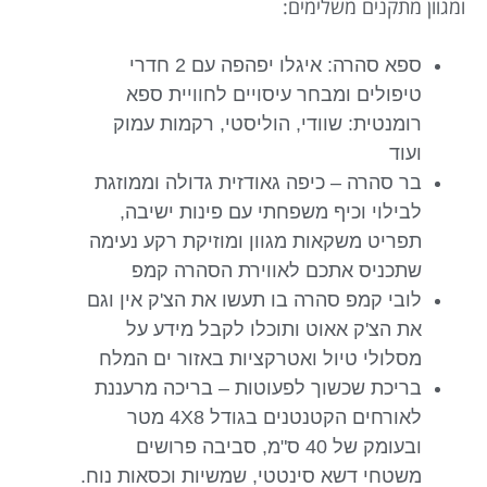
ומגוון מתקנים משלימים:
ספא סהרה: איגלו יפהפה עם 2 חדרי
טיפולים ומבחר עיסויים לחוויית ספא
רומנטית: שוודי, הוליסטי, רקמות עמוק
ועוד
בר סהרה – כיפה גאודזית גדולה וממוזגת
לבילוי וכיף משפחתי עם פינות ישיבה,
תפריט משקאות מגוון ומוזיקת רקע נעימה
שתכניס אתכם לאווירת הסהרה קמפ
לובי קמפ סהרה בו תעשו את הצ'ק אין וגם
את הצ'ק אאוט ותוכלו לקבל מידע על
מסלולי טיול ואטרקציות באזור ים המלח
בריכת שכשוך לפעוטות – בריכה מרעננת
לאורחים הקטנטנים בגודל 4X8 מטר
ובעומק של 40 ס"מ, סביבה פרושים
משטחי דשא סינטטי, שמשיות וכסאות נוח.