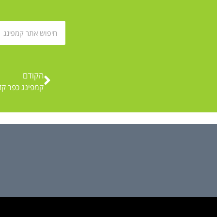
הקודם
קמפינג כפר קדם