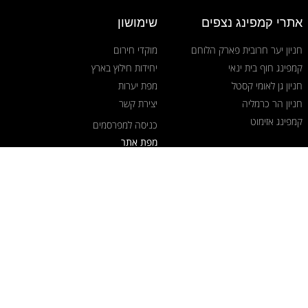
אתרי קמפינג נצפים
שימושון
חניון יער חרובית פארק הלוחם
מוקדי חירום
קמפינג חוף בית ינאי
יחידות חילוץ בארץ
חניון גן לאומי קסטל
מפת יערות
חניון הר כרמליה
יצירת קשר
קמפינג אזימוט
כניסה למפרסמים
מפת אתר
הצהרת נגישות
אתר: Tech.Marketing