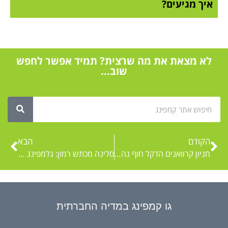
איך מגיעים?
לא מצאת את מה שרצית? תמיד אפשר לחפש
שוב...
הקודם
הבא
חניון קרוואנים הדקל חוף נהריה צפון
סלינה מכתש רמון: גלמפינג ואוהלים ממוזגים בלב המכתש ליד מצפה רמון: ארכיון האתר
גו קמפינג במדיה החברתית