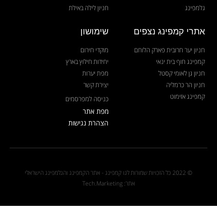
גלמפינג
חניון לילה באילת
אתרי קמפינג נצפים
שימושון
חניון יער חרובית פארק הלוחם
מוקדי חירום
קמפינג חוף בית ינאי
יחידות חילוץ בארץ
חניון גן לאומי קסטל
מפת יערות
חניון הר כרמליה
יצירת קשר
קמפינג אזימוט
כניסה למפרסמים
מפת אתר
הצהרת נגישות
© 2022 כל הזכויות שמורות לגו קמפינג - אתר הקמפינג והגלמפינג הישראלי
אתר: Tech.Marketing