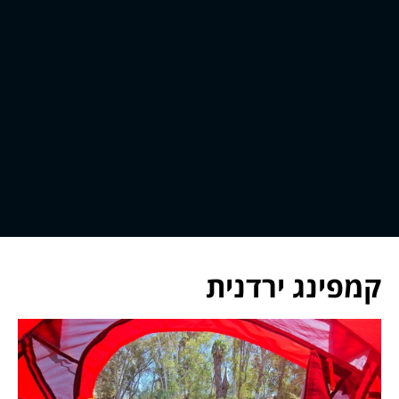
קמפינג ירדנית