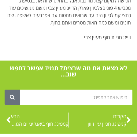
הגישה למקום קצת מורכבת אבל בהחלט שווה את בנסיעה.
מכביש 4 פוניםצלכיוון פארק הדייג מעיין צבי ומשם ממשיכים עוד
כחצי קמ לכיוון הים עד שרואים מחסום עם צפרדעים לאשפה. שם
חונים ומשם כמה מאות מטרים ואתם בחוף.
ווייז: חניית חוף מעיין צבי
לא מצאת את מה שרצית? תמיד אפשר לחפש
שוב...
הקודם
הבא
קמפינג חניון עין זיוון
קמפינג חוף ביאנקיני ים המלח