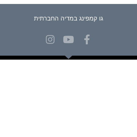
גו קמפינג במדיה החברתית
אתר גו קמפינג נועד כדי לתת את המענה המקיף ביותר בתחום איתור
חניוני לילה ואתרי קמפינג וגלמפינג לציבור המטיילים.
אם נתקלת במקום שאינו מופיע, ושלדעתך כדאי להכיר למטיילים אחרים –
נשמח מאוד לשמוע על כך דרך עמוד יצירת הקשר, ולעזור לציבור
המטיילים עם עוד אתר קמפינג או גלמפינג מנצח.