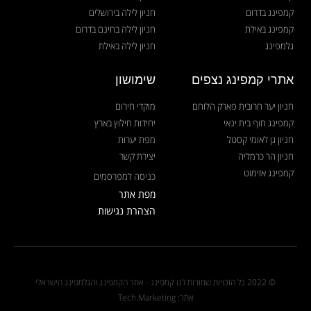
קמפינג בדרום
חניון לילה בירושלים
קמפינג באילת
חניון לילה בחינם בדרום
גלמפינג
חניון לילה באילת
אתרי קמפינג נצפים
שימושון
חניון יער חרובית פארק הלוחם
מוקדי חירום
קמפינג חוף בית ינאי
יחידות חילוץ בארץ
חניון גן לאומי קסטל
מפת יערות
חניון הר כרמליה
יצירת קשר
קמפינג אזימוט
כניסה למפרסמים
מפת אתר
הצהרת נגישות
© 2022 כל הזכויות שמורות לגו קמפינג - אתר הקמפינג והגלמפינג הישראלי
אתר: Tech.Marketing