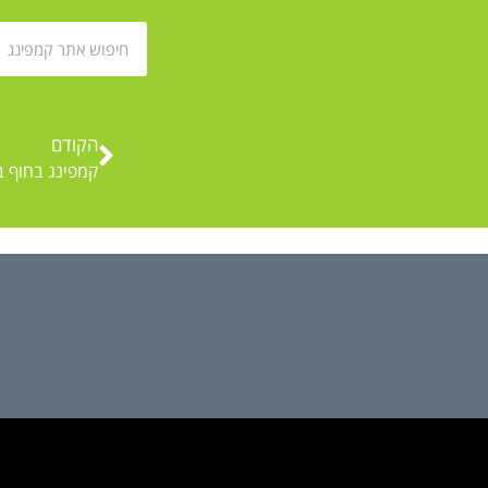
הקודם
קמפינג בחוף ב