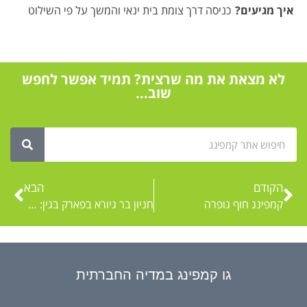
איך מגיעים
?
כניסה דרך צומת בית ינאי והמשך על פי השילוט
לא מצאת את מה שרצית? תמיד אפשר לחפש
שוב...
הקודם
הבא
קמפינג חוף גופרה
חניון בר גיורא בפארק בגין: קמפינג ליד ירושלים
גו קמפינג במדיה החברתית