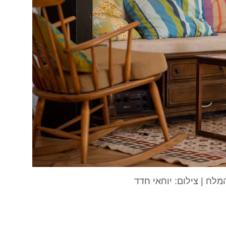
מלח | צילום: יוחאי חדד