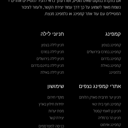
אם נתקלת במקום שאינו מופיע, ושלדעתך כדאי להכיר למטיילים אחרים –
נשמח מאוד לשמוע על כך דרך עמוד יצירת הקשר, ולעזור לציבור
המטיילים עם עוד אתר קמפינג או גלמפינג מנצח.
קמפינג
חניוני לילה
קמפינג בצפון
חניון לילה בצפון
קמפינג במרכז ובירושלים
חניון לילה במרכז
קמפינג בדרום
חניון לילה בירושלים
קמפינג באילת
חניון לילה בחינם בדרום
גלמפינג
חניון לילה באילת
אתרי קמפינג נצפים
שימושון
חניון יער חרובית פארק הלוחם
מוקדי חירום
קמפינג חוף בית ינאי
יחידות חילוץ בארץ
חניון גן לאומי קסטל
מפת יערות
חניון הר כרמליה
יצירת קשר
קמפינג אזימוט
כניסה למפרסמים