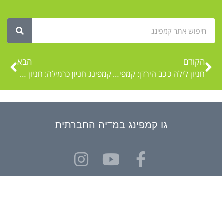
הקודם
הבא
חניון לילה כוכב הירדן: קמפינג בצפון למרגלות המבצר האחרון
קמפינג חניון כרמילה: חניון לילה פתוח בפארק רבין ליד אשתאול
גו קמפינג במדיה החברתית