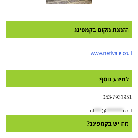
הזמנת מקום בקמפינג
www.netivale.co.il
למידע נוסף:
053-7931951
of
****
@
*********
co.il
מה יש בקמפינג?