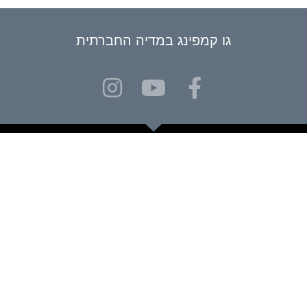
גו קמפינג במדיה החברתית
אתר גו קמפינג נועד כדי לתת את המענה המקיף ביותר בתחום איתור
חניוני לילה ואתרי קמפינג וגלמפינג לציבור המטיילים.
אם נתקלת במקום שאינו מופיע, ושלדעתך כדאי להכיר למטיילים אחרים –
נשמח מאוד לשמוע על כך דרך עמוד יצירת הקשר, ולעזור לציבור
המטיילים עם עוד אתר קמפינג או גלמפינג מנצח.