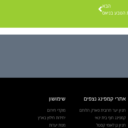
הבא
ת הטבע בניאס
אתרי קמפינג נצפים
שימושון
חניון יער חרובית פארק הלוחם
מוקדי חירום
קמפינג חוף בית ינאי
יחידות חילוץ בארץ
חניון גן לאומי קסטל
מפת יערות