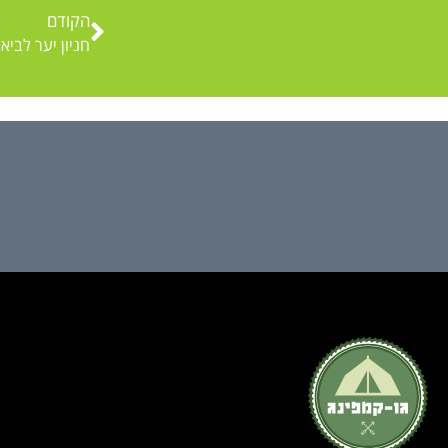
הקודם
חניון יער לביא