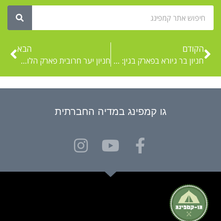
הקודם
הבא
חניון בר גיורא בפארק בגין: קמפינג ליד ירושלים
חניון יער חרובית פארק הלוחם יער בולגריה
גו קמפינג במדיה החברתית