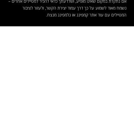
אם נתקלת במקום שאינו מופיע, ושלדעתך כדאי להכיר למטיילים אחרים –
נשמח מאוד לשמוע על כך דרך עמוד יצירת הקשר, ולעזור לציבור
המטיילים עם עוד אתר קמפינג או גלמפינג מנצח.
קמפינג
חניוני לילה
קמפינג בצפון
חניון לילה בצפון
קמפינג במרכז ובירושלים
חניון לילה במרכז
קמפינג בדרום
חניון לילה בירושלים
קמפינג באילת
חניון לילה בחינם בדרום
גלמפינג
חניון לילה באילת
אתרי קמפינג נצפים
שימושון
חניון יער חרובית פארק הלוחם
מוקדי חירום
קמפינג חוף בית ינאי
יחידות חילוץ בארץ
חניון גן לאומי קסטל
מפת יערות
חניון הר כרמליה
יצירת קשר
קמפינג אזימוט
כניסה למפרסמים