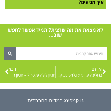
איך מגיעים?
לא מצאת את מה שרצית? תמיד אפשר לחפש
שוב...
הקודם
הבא
בדולינה עין גדי: גלמפינג, קמפינג וחניון קרוואנים מול ים המלח
חניון לילה פלסר 7 – חניון חינם על שביל הגולן
גו קמפינג במדיה החברתית