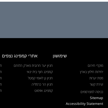
שימושון
אתרי קמפינג נצפים
מוקדי חירום
חניון יער חרובית פארק הלוחם
חנ
יחידות חילוץ בארץ
קמפינג חוף בית ינאי
חנ
מפת יערות
חניון גן לאומי קסטל
חנ
יצירת קשר
חניון הר כרמליה
חנ
קמפינג אזימוט
חנ
כניסה למפרסמים
Sitemap
Accessibility Statement