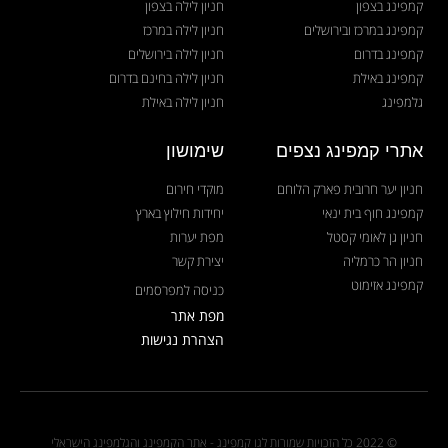
קמפינג בצפון
חניון לילה בצפון
קמפינג במרכז ובירושלים
חניון לילה במרכז
קמפינג בדרום
חניון לילה בירושלים
קמפינג באילת
חניון לילה בחינם בדרום
גלמפינג
חניון לילה באילת
אתרי קמפינג נצפים
שימושון
חניון יער חרובית פארק הלוחם
מוקדי חירום
קמפינג חוף בית ינאי
יחידות חילוץ בארץ
חניון גן לאומי קסטל
מפת יערות
חניון הר כרמליה
יצירת קשר
קמפינג אזימוט
כניסה למפרסמים
מפת אתר
הצהרת נגישות
© 2022 כל הזכויות שמורות לגו קמפינג - אתר הקמפינג והגלמפינג הישראלי